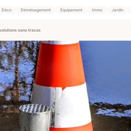
Déco
Déménagement
Équipement
Immo
Jardin
solutions sans tracas