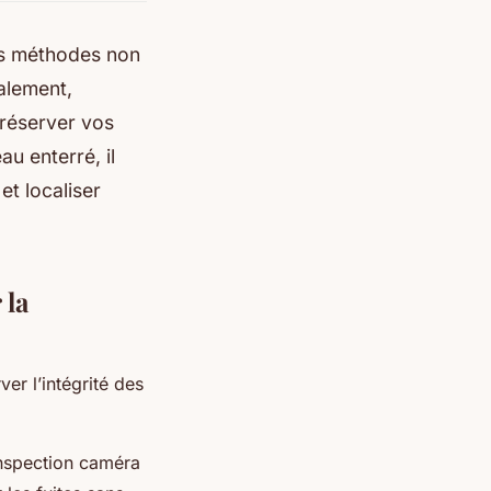
es méthodes non
calement,
réserver vos
au enterré, il
et localiser
 la
er l’intégrité des
inspection caméra