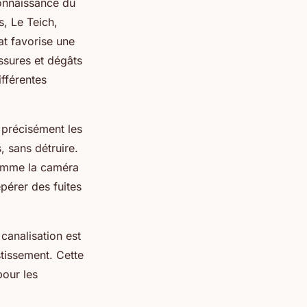
connaissance du
, Le Teich,
t favorise une
issures et dégâts
ifférentes
 précisément les
, sans détruire.
comme la caméra
pérer des fuites
 canalisation est
stissement. Cette
pour les