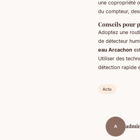
une copropriété o
du compteur, desc
Conseils pour pr
Adoptez une routin
de détecteur humi
eau Arcachon
est
Utiliser des tech
détection rapide e
Actu
admi
A