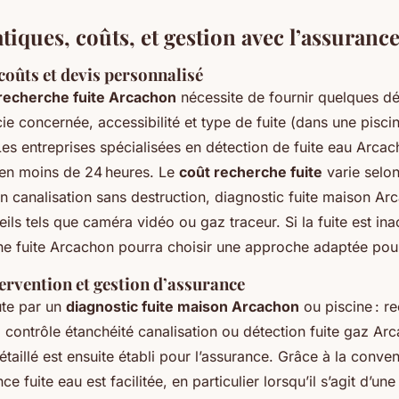
tiques, coûts, et gestion avec l’assuranc
coûts et devis personnalisé
recherche fuite Arcachon
nécessite de fournir quelques dét
icie concernée, accessibilité et type de fuite (dans une pisci
Les entreprises spécialisées en détection de fuite eau Arca
 en moins de 24 heures. Le
coût recherche fuite
varie selo
ion canalisation sans destruction, diagnostic fuite maison Ar
reils tels que caméra vidéo ou gaz traceur. Si la fuite est in
e fuite Arcachon pourra choisir une approche adaptée pour 
ervention et gestion d’assurance
ute par un
diagnostic fuite maison Arcachon
ou piscine : re
 contrôle étanchéité canalisation ou détection fuite gaz Ar
taillé est ensuite établi pour l’assurance. Grâce à la convent
e fuite eau est facilitée, en particulier lorsqu’il s’agit d’un