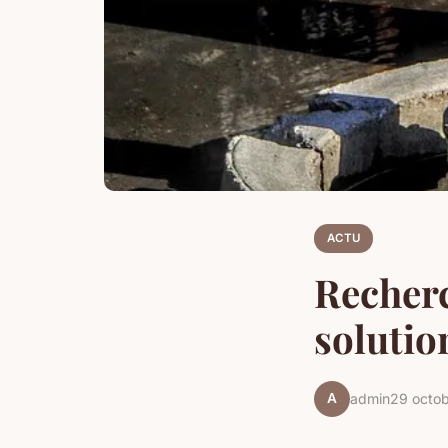
ACTU
Recherc
solutio
A
admin
29 octo