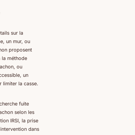
e
ails sur la
ne, un mur, ou
chon proposent
n la méthode
cachon, ou
accessible, un
limiter la casse.
cherche fuite
cachon selon les
ion IRSI, la prise
e intervention dans