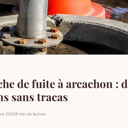
he de fuite à arcachon : 
ns sans tracas
bre 2025
4 min de lecture