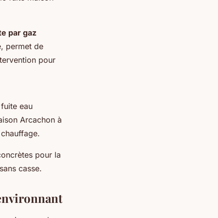
te par gaz
e, permet de
tervention pour
fuite eau
maison Arcachon à
 chauffage.
concrètes pour la
 sans casse.
 environnant