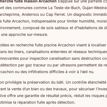
herche fuite maison Arcachon
s’appuie sur une parfaite 
vrant des communes comme La Teste-de-Buch, Gujan-Mestras
archeprime, Andernos ou Cap Ferret. Un diagnostic immédia
de fuite Arcachon, indispensable pour limiter humidité, mois
environnement, composé de sols sableux et d’habitations de d
t une approche sur-mesure.
ptées en recherche fuite piscine Arcachon visent à localiser
dans les liners, canalisations enterrées et réseaux techniques
innovantes pour inspection canalisation sans destruction 
détection par gaz traceur ou par ultrasons permettent de re
cachon ou des infiltrations difficiles à voir à l’œil nu.
n privilégie la préservation du bâti. Un contrôle étanchéité
ant la vente d’un bien ou des travaux, pour sécuriser l’inve
e offre une garantie de résultat précis, réduit les risques 
ptimise la réparation fuite après détection.