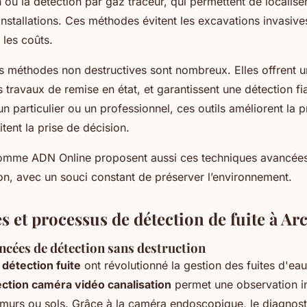
 ou la détection par gaz traceur, qui permettent de localiser
stallations. Ces méthodes évitent les excavations invasives
les coûts.
 méthodes non destructives sont nombreux. Elles offrent u
es travaux de remise en état, et garantissent une détection fia
n particulier ou un professionnel, ces outils améliorent la p
itent la prise de décision.
comme ADN Online proposent aussi ces techniques avancées
on, avec un souci constant de préserver l’environnement.
s et processus de détection de fuite à A
cées de détection sans destruction
détection fuite
ont révolutionné la gestion des fuites d'eau 
ection caméra vidéo canalisation
permet une observation in
murs ou sols. Grâce à la caméra endoscopique, le diagnost