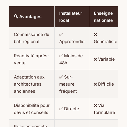
Installateur
Enseigne
🔍 Avantages
local
nationale
Connaissance du
✅
❌
bâti régional
Approfondie
Généraliste
Réactivité après-
✅ Moins de
❌ Variable
vente
48h
Adaptation aux
✅ Sur-
architectures
mesure
❌ Difficile
anciennes
fréquent
Disponibilité pour
❌ Via
✅ Directe
devis et conseils
formulaire
Prise en compte