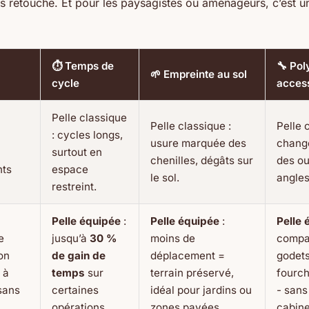
ns retouche. Et pour les paysagistes ou aménageurs, c’est un
⏱️ Temps de
🔧 Pol
🌱 Empreinte au sol
cycle
acces
Pelle classique
Pelle classique :
Pelle 
: cycles longs,
usure marquée des
chang
surtout en
chenilles, dégâts sur
des out
nts
espace
le sol.
angles
restreint.
Pelle équipée
:
Pelle équipée
:
Pelle 
e
jusqu’à
30 %
moins de
compat
on
de gain de
déplacement =
godets
 à
temps
sur
terrain préservé,
fourch
sans
certaines
idéal pour jardins ou
- sans
opérations.
zones pavées.
cabine