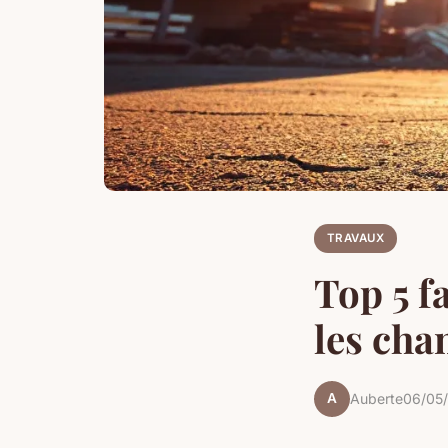
TRAVAUX
Top 5 f
les cha
A
Auberte
06/05/