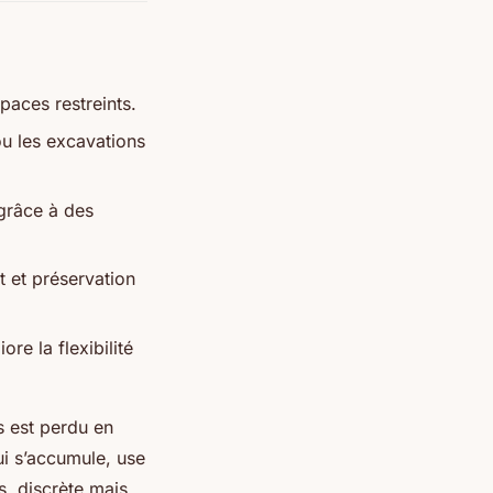
paces restreints.
ou les excavations
grâce à des
 et préservation
re la flexibilité
s est perdu en
i s’accumule, use
es, discrète mais