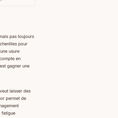
mais pas toujours
 chenilles pour
 une usure
e compte en
’est gagner une
veut laisser des
ator permet de
ménagement
a fatigue