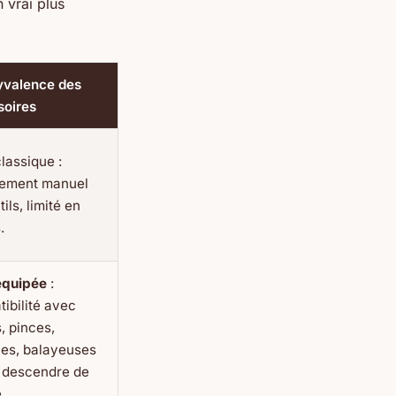
 vrai plus
yvalence des
soires
classique :
ement manuel
ils, limité en
.
équipée
:
ibilité avec
, pinces,
es, balayeuses
 descendre de
.