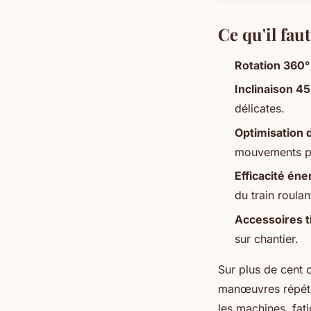
Ce qu'il fau
Rotation 360°
Inclinaison 45
délicates.
Optimisation d
mouvements pl
Efficacité én
du train roulan
Accessoires ti
sur chantier.
Sur plus de cent 
manœuvres répétée
les machines, fati