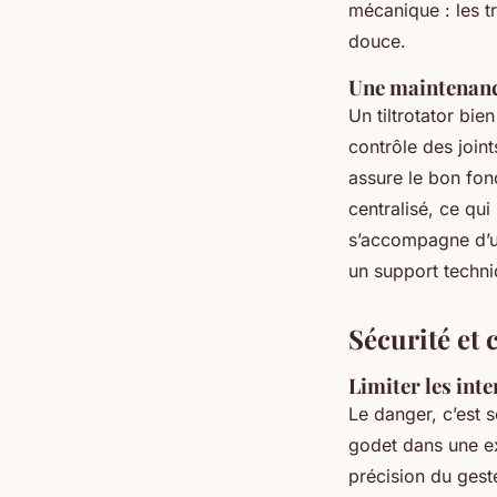
mécanique : les tr
douce.
Une maintenanc
Un tiltrotator bie
contrôle des join
assure le bon fo
centralisé, ce qui 
s’accompagne d’un
un support techniq
Sécurité et c
Limiter les int
Le danger, c’est 
godet dans une ex
précision du gest