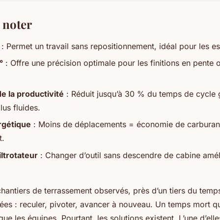
t noter
: Permet un travail sans repositionnement, idéal pour les es
°
: Offre une précision optimale pour les finitions en pente 
e la productivité
: Réduit jusqu’à 30 % du temps de cycle 
us fluides.
ergétique
: Moins de déplacements = économie de carburant
t.
ltrotateur
: Changer d’outil sans descendre de cabine amélio
chantiers de terrassement observés, près d’un tiers du temp
s : reculer, pivoter, avancer à nouveau. Un temps mort qu
gue les équipes. Pourtant, les solutions existent. L’une d’ell