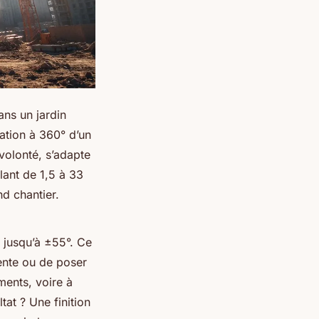
ns un jardin
ation à 360° d’un
à volonté, s’adapte
lant de 1,5 à 33
nd chantier.
e jusqu’à ±55°. Ce
pente ou de poser
ments, voire à
ltat ? Une finition