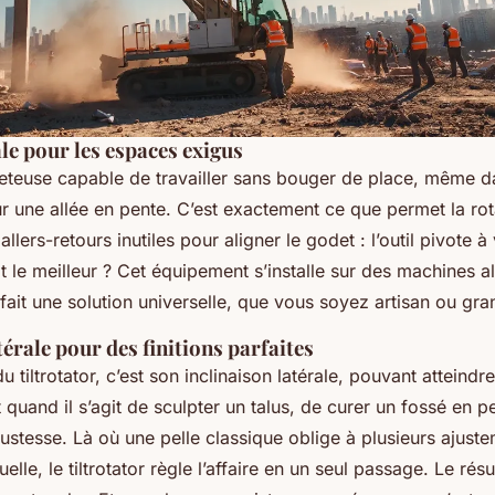
ale pour les espaces exigus
eteuse capable de travailler sans bouger de place, même da
ur une allée en pente. C’est exactement ce que permet la rot
s allers-retours inutiles pour aligner le godet : l’outil pivote 
 le meilleur ? Cet équipement s’installe sur des machines al
fait une solution universelle, que vous soyez artisan ou gra
térale pour des finitions parfaites
u tiltrotator, c’est son inclinaison latérale, pouvant atteindr
 quand il s’agit de sculpter un talus, de curer un fossé en 
ustesse. Là où une pelle classique oblige à plusieurs ajuste
elle, le tiltrotator règle l’affaire en un seul passage. Le résu