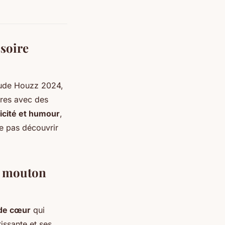
ssoire
étude Houzz 2024,
ires avec des
icité et humour
,
e pas découvrir
C mouton
 de cœur
qui
issante et ses