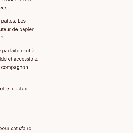
déco.
pattes. Les
buteur de papier
 ?
e parfaitement à
ide et accessible.
tit compagnon
 votre mouton
pour satisfaire