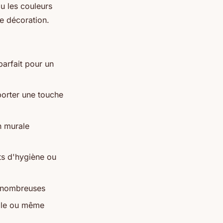
u les couleurs
re décoration.
parfait pour un
porter une touche
n murale
ts d'hygiène ou
s nombreuses
nale ou même