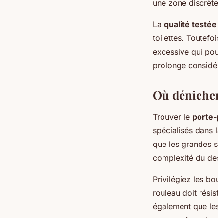
une zone discrète
La
qualité testée
toilettes. Toutefo
excessive qui pour
prolonge considér
Où dénicher
Trouver le
porte-
spécialisés dans l
que les grandes s
complexité du desi
Privilégiez les bo
rouleau doit résis
également que les