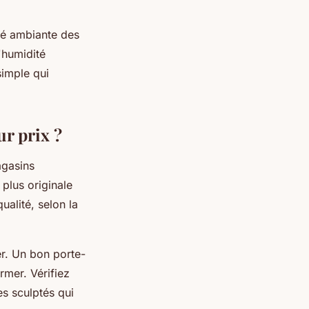
ité ambiante des
'humidité
simple qui
r prix ?
agasins
 plus originale
alité, selon la
er. Un bon porte-
rmer. Vérifiez
es sculptés qui