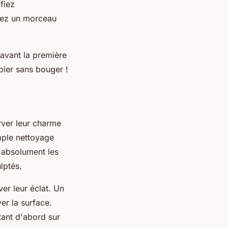
fiez
acez un morceau
 avant la première
pier sans bouger !
rver leur charme
imple nettoyage
 absolument les
ulptés.
er leur éclat. Un
er la surface.
tant d'abord sur