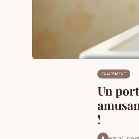
ÉQUIPEMENT
Un port
amusant
!
A
admin
21 nove