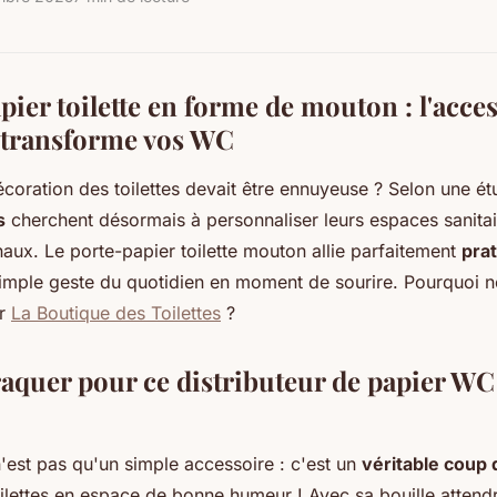
ier toilette en forme de mouton : l'acce
 transforme vos WC
décoration des toilettes devait être ennuyeuse ? Selon une 
s
cherchent désormais à personnaliser leurs espaces sanita
naux. Le porte-papier toilette mouton allie parfaitement
prat
imple geste du quotidien en moment de sourire. Pourquoi n
ur
La Boutique des Toilettes
?
aquer pour ce distributeur de papier W
'est pas qu'un simple accessoire : c'est un
véritable coup
ilettes en espace de bonne humeur ! Avec sa bouille attendr