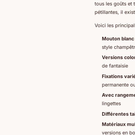
tous les goûts et 
pétillantes, il e
Voici les principa
Mouton blanc 
style champêtr
Versions colo
de fantaisie
Fixations vari
permanente ou
Avec rangeme
lingettes
Différentes tai
Matériaux mul
versions en bo