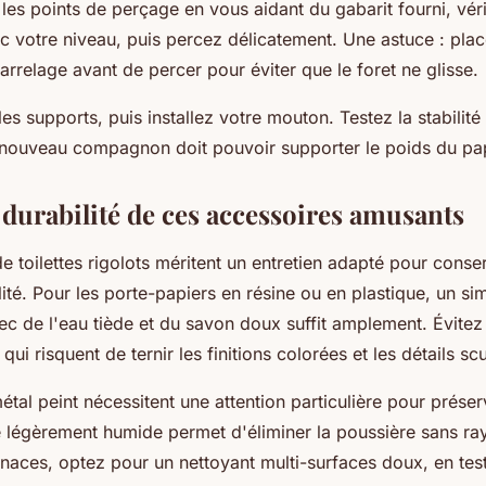
es points de perçage en vous aidant du gabarit fourni, véri
vec votre niveau, puis percez délicatement. Une astuce : pl
arrelage avant de percer pour éviter que le foret ne glisse.
es supports, puis installez votre mouton. Testez la stabilité
re nouveau compagnon doit pouvoir supporter le poids du pa
 durabilité de ces accessoires amusants
e toilettes rigolots méritent un entretien adapté pour conse
lité. Pour les porte-papiers en résine ou en plastique, un s
 de l'eau tiède et du savon doux suffit amplement. Évitez
qui risquent de ternir les finitions colorées et les détails sc
tal peint nécessitent une attention particulière pour préserv
e légèrement humide permet d'éliminer la poussière sans ray
enaces, optez pour un nettoyant multi-surfaces doux, en tes