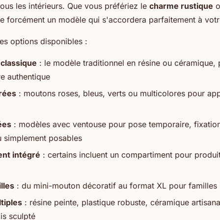
tous les intérieurs. Que vous préfériez le
charme rustique
o
xiste forcément un modèle qui s'accordera parfaitement à vot
les options disponibles :
classique
: le modèle traditionnel en résine ou céramique, 
e authentique
rées
: moutons roses, bleus, verts ou multicolores pour ap
ées
: modèles avec ventouse pour pose temporaire, fixatio
 simplement posables
nt intégré
: certains incluent un compartiment pour produi
lles
: du mini-mouton décoratif au format XL pour famille
tiples
: résine peinte, plastique robuste, céramique artisa
is sculpté